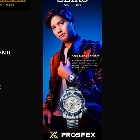
S
OND
E