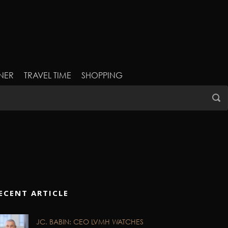
NER
TRAVEL TIME
SHOPPING
ECENT ARTICLE
JC. BABIN: CEO LVMH WATCHES