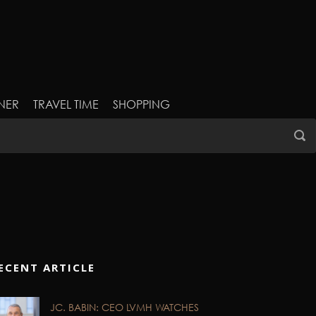
NER
TRAVEL TIME
SHOPPING
ECENT ARTICLE
JC. BABIN: CEO LVMH WATCHES