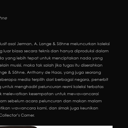
öhne
usif asal Jerman, A. Lange & Söhne meluncurkan koleksi
 luar biasa secara teknis dan hanya diproduksi dalam
 ada yang lebih tepat untuk menciptakan nada yang
elain musisi, maka tak salah jika tugas itu diserahkan
nge & Söhne, Anthony de Haas, yang juga seorang
rapa media terpilih dari berbagai negara, penerbit
untuk menghadiri peluncuran resmi koleksi terbatas
idak melewatkan kesempatan untuk mewawancarai
 jam sebelum acara peluncuran dan makan malam
etikan wawancara kami, dan simak juga keunikan
ollector’s Corner.