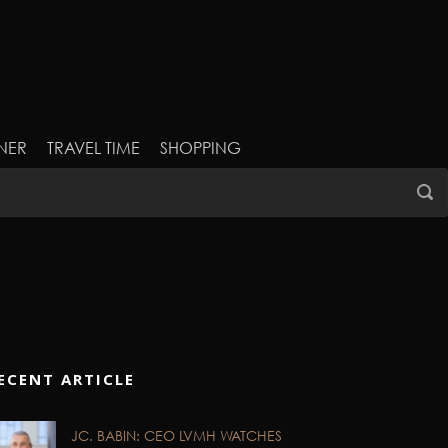
NER
TRAVEL TIME
SHOPPING
ECENT ARTICLE
JC. BABIN: CEO LVMH WATCHES