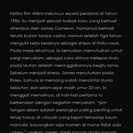
Ketika film
Aliens
meluncur secara perdana di tahun
1986, itu menjadi sebuah babak baru yang berhasil
diterobos oleh James Cameron. Namanya berhasil
terukir, bukan tanpa usaha, namun setelah tiga tahun
mengukir kerja kerasnya sebagai sineas di Hollywood.
Pada masa rehatnya, Ia kemudian memutuskan untuk
pergi menyelam, sebagai cara dirinya melepas rindu
pada lautan setelah meninggalkannya begitu lama.
Sebelum menjadi sineas, James menuturkan pada
Rolex, bahwa ia memang sudah mencintai dunia
kelautan dan selam sejak masih umur 20-an. Ia
menggali memorinya, di hari-hari pertama ia
berkenalan dengan kegiatan menyelam, “jam
tangan selam adalah perangkat paling penting untuk
tetap hidup di wilayah yang kejam terhadap kaum
manusia, bayangkan saja momen di mana tidak ada
udara,” ungkap James. Meski rayuan dunia bawah