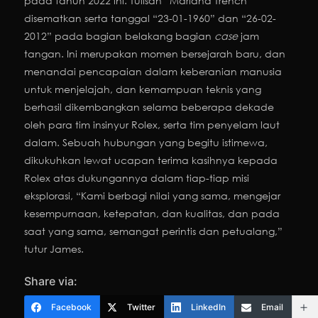
pada tahun 2022 ini. Tulisan “Mariana Trench”
disematkan serta tanggal “23-01-1960” dan “26-02-
2012” pada bagian belakang bagian
case
jam
tangan. Ini merupakan momen bersejarah baru, dan
menandai pencapaian dalam keberanian manusia
untuk menjelajah, dan kemampuan teknis yang
berhasil dikembangkan selama beberapa dekade
oleh para tim insinyur Rolex, serta tim penyelam laut
dalam. Sebuah hubungan yang begitu istimewa,
dikukuhkan lewat ucapan terima kasihnya kepada
Rolex atas dukungannya dalam tiap-tiap misi
eksplorasi, “Kami berbagi nilai yang sama, mengejar
kesempurnaan, ketepatan, dan kualitas, dan pada
saat yang sama, semangat perintis dan petualang,”
tutur James.
Share via:
Facebook
Twitter
LinkedIn
Email