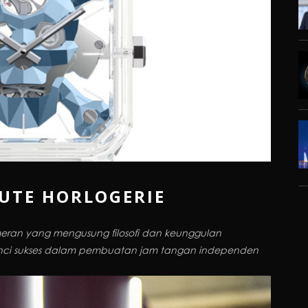
UTE HORLOGERIE
meran yang mengusung filosofi dan keunggulan
unci sukses dalam pembuatan jam tangan independen