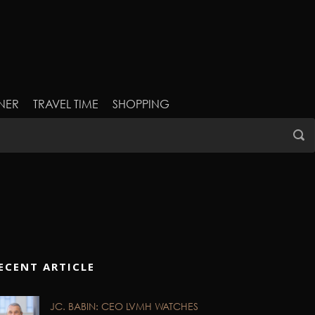
NER
TRAVEL TIME
SHOPPING
ECENT ARTICLE
JC. BABIN: CEO LVMH WATCHES