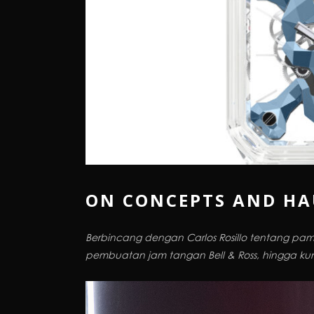
ON CONCEPTS AND HA
Berbincang dengan Carlos Rosillo tentang pa
pembuatan jam tangan Bell & Ross, hingga k