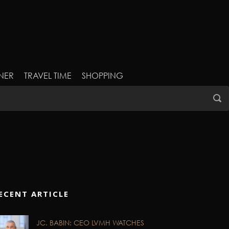
NER
TRAVEL TIME
SHOPPING
ECENT ARTICLE
JC. BABIN: CEO LVMH WATCHES