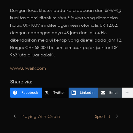
Dengan fokus khusus pada keterbacaan dan
finishing
kualitas alami titanium
shot-blasted
yang diampelas
halus, UR-100V ini ditenagai mesin otomatis UR 12.02,
dengan cadangan daya 48 jam dan laju 4 Hz,
dikendalikan melalui kenop yang disetel pada jam 12.
Harga: CHF 58.000 belum termasuk pajak (sekitar IDR
963 juta diluar pajak).
www.urwerk.com
Share via:
Facebook
Twitter
LinkedIn
Email
Playing With Chain
Sport It!