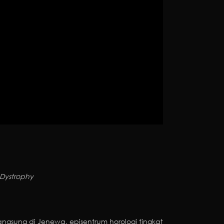
Dystrophy
angsung di Jenewa, episentrum horologi tingkat