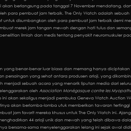
6 ini akan berlangsung pada tanggal 7 November mendatang, da
 oleh para pembuat jam terbaik. The Only Watch adalah sebuah
buat untuk disumbangkan oleh para pembuat jam terbaik demi m
 pembuat merek jam tangan mewah dengan hati tulus dan seman
penelitian ilmiah dan medis tentang penyakit neuromuskuler 
ang benar-benar luar biasa dan memang hanya diciptakan satu 
dan persaingan yang sehat antara produsen arloji, yang dikomb
ch menjadi sebuah acara yang menarik liputan media dari sel
selenggarakan oleh
Association Monégasque contre les Myopathi
o ini akan sekaligus menjadi pembuka
Geneva Watch Auction W
stinya akan berlomba-lomba utuk memberikan
tawaran terting
embuat jam favorit mereka khusus untuk The Only Watch ini. Ajang 
enghadirkan 44 arloji unik dan mewah yang telah
dibawa dalam
nya bersama-sama menyelenggarakan lelang ini sejak awal did