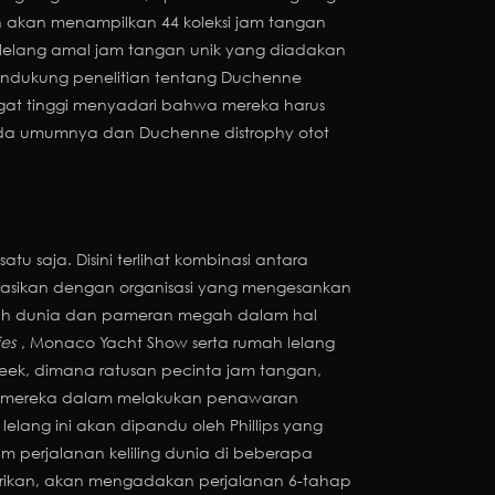
n akan menampilkan 44 koleksi jam tangan
 lelang amal jam tangan unik yang diadakan
endukung penelitian tentang Duchenne
gat tinggi menyadari bahwa mereka harus
pada umumnya dan Duchenne distrophy otot
saja. Disini terlihat kombinasi antara
inasikan dengan organisasi yang mengesankan
uruh dunia dan pameran megah dalam hal
es
, Monaco Yacht Show serta rumah lelang
eek
, dimana ratusan pecinta jam tangan,
gi mereka dalam melakukan penawaran
lelang ini akan dipandu oleh Phillips yang
 perjalanan keliling dunia di beberapa
irikan, akan mengadakan perjalanan 6-tahap