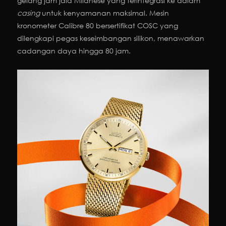
gelang jam jala Milanese yang terintegrasi ke dalam
casing
untuk kenyamanan maksimal. Mesin
kronometer Calibre 80 bersertifikat COSC yang
dilengkapi pegas keseimbangan silikon, menawarkan
cadangan daya hingga 80 jam.