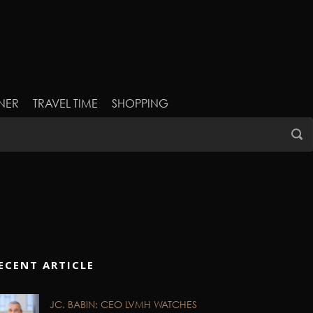
NER
TRAVEL TIME
SHOPPING
ECENT ARTICLE
JC. BABIN: CEO LVMH WATCHES