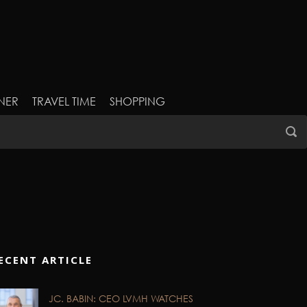
NER
TRAVEL TIME
SHOPPING
ECENT ARTICLE
JC. BABIN: CEO LVMH WATCHES