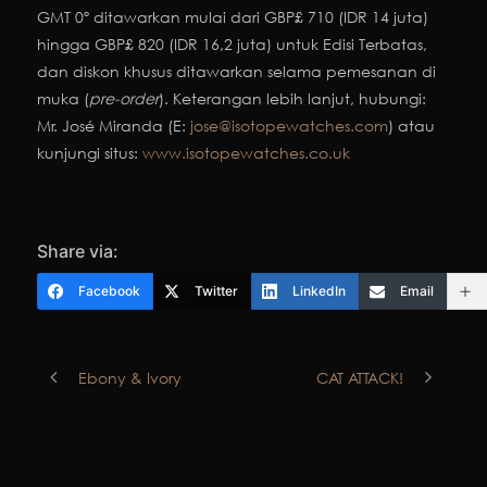
GMT 0º ditawarkan mulai dari GBP£ 710 (IDR 14 juta)
hingga GBP£ 820 (IDR 16,2 juta) untuk Edisi Terbatas,
dan diskon khusus ditawarkan selama pemesanan di
muka (
pre-order
). Keterangan lebih lanjut, hubungi:
Mr. José Miranda (E:
jose@isotopewatches.com
) atau
kunjungi situs:
www.isotopewatches.co.uk
Share via:
Facebook
Twitter
LinkedIn
Email
Ebony & Ivory
CAT ATTACK!