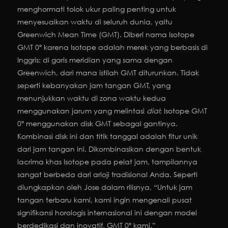
menghormati tolok ukur paling penting untuk
menyesuaikan waktu di seluruh dunia, yaitu
Greenwich Mean Time (GMT). Diberi nama Isotope
GMT 0º karena Isotope adalah merek yang berbasis di
Inggris: di garis meridian yang sama dengan
Greenwich, dari mana istilah GMT diturunkan. Tidak
seperti kebanyakan jam tangan GMT, yang
menunjukkan waktu di zona waktu kedua
menggunakan jarum yang melintasi
dial
; Isotope GMT
0º menggunakan disk GMT sebagai gantinya.
Kombinasi disk ini dan titik tanggal adalah fitur unik
dari jam tangan ini. Dikombinasikan dengan bentuk
lacrima khas Isotope pada pelat jam, tampilannya
sangat berbeda dari arloji tradisional Anda. Seperti
diungkapkan oleh Jose dalam rilisnya, “Untuk jam
tangan terbaru kami, kami ingin mengenali pusat
signifikansi horologis internasional ini dengan model
berdedikasi dan inovatif, GMT 0º kami.”