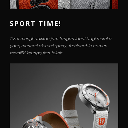
SPORT TIME!
Tissot menghadirkan jam tangan ideal bagi mereka
yang mencari aksesori sporty, fashionable namun
memiliki keunggulan teknis