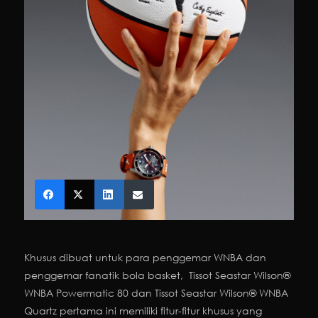
Khusus dibuat untuk para penggemar WNBA dan
penggemar fanatik bola basket, Tissot Seastar Wilson®
WNBA Powermatic 80 dan Tissot Seastar Wilson® WNBA
Quartz pertama ini memiliki fitur-fitur khusus yang