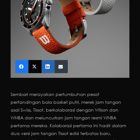
Sembari merayakan pertumbuhan pesat
pertandingan bola basket putri, merek jam tangan
asal Swiss, Tissot, berkolaborasi dengan Wilson dan
WNBA dan meluncurkan jam tangan resmi WNBA
pertama mereka. Kolaborasi pertama ini hadir dalam
dua versi jam tangan Tissot edisi terbatas baru,