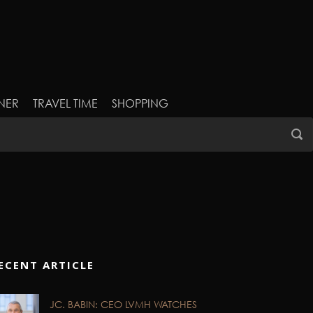
NER
TRAVEL TIME
SHOPPING
ECENT ARTICLE
JC. BABIN: CEO LVMH WATCHES