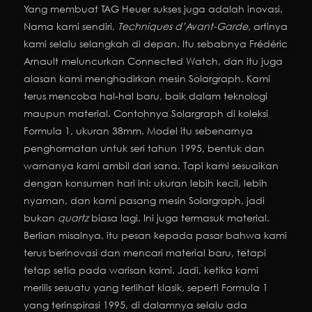
Yang membuat TAG Heuer sukses juga adalah inovasi.
Nama kami sendiri,
Techniques d’Avant-Garde
, artinya
kami selalu selangkah di depan. Itu sebabnya Frédéric
Arnault meluncurkan Connected Watch, dan itu juga
alasan kami menghadirkan mesin Solargraph. Kami
terus mencoba hal-hal baru, baik dalam teknologi
maupun material. Contohnya Solargraph di koleksi
Formula 1, ukuran 38mm. Model itu sebenarnya
penghormatan untuk seri tahun 1995, bentuk dan
warnanya kami ambil dari sana. Tapi kami sesuaikan
dengan konsumen hari ini: ukuran lebih kecil, lebih
nyaman, dan kami pasang mesin Solargraph, jadi
bukan
quartz
biasa lagi. Ini juga termasuk material.
Berlian misalnya, itu pesan kepada pasar bahwa kami
terus berinovasi dan mencari material baru, tetapi
tetap setia pada warisan kami. Jadi, ketika kami
merilis sesuatu yang terlihat klasik, seperti Formula 1
yang terinspirasi 1995, di dalamnya selalu ada